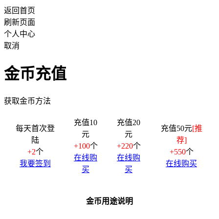
返回首页
刷新页面
个人中心
取消
金币充值
获取金币方法
充值10
充值20
每天首次登
充值50元
[推
元
元
陆
荐]
+100
个
+220
个
+2
个
+550
个
在线购
在线购
我要签到
在线购买
买
买
金币用途说明