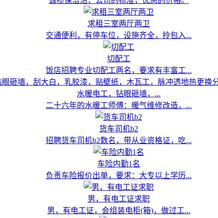
诚揽保洁活，公司的标准，优惠的价格。
求租三室两厅两卫
交通便利，有停车位，设施齐全，拎包入...
切配工
饭店招聘专业切配工两名，要求有丰富工...
水暖电工，钻眼砸墙，...
二十六年的水暖工师傅：暖气维修改造，...
货车司机b2
招聘货车司机b2数名，带从业资格证，吃...
车险内勤1名
负责车险报价出单，要求：大专以上学历...
男，有电工证求职
男，有电工证，会组装电柜(箱)，做过工...