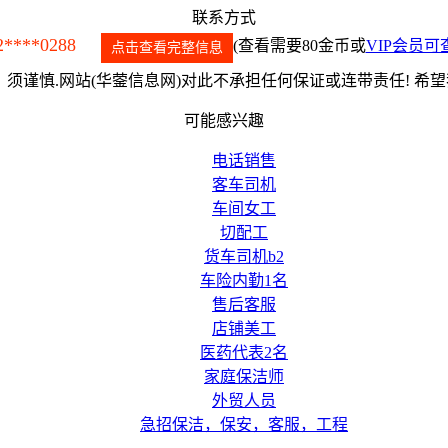
联系方式
2****0288
(查看需要80金币或
VIP会员可
点击查看完整信息
须谨慎.网站(华蓥信息网)对此不承担任何保证或连带责任! 希
可能感兴趣
电话销售
客车司机
车间女工
切配工
货车司机b2
车险内勤1名
售后客服
店铺美工
医药代表2名
家庭保洁师
外贸人员
急招保洁，保安，客服，工程