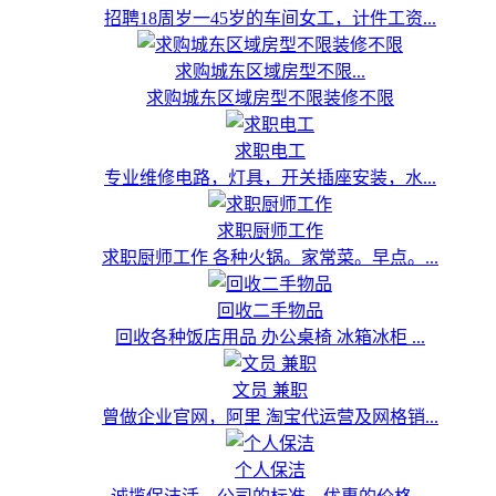
招聘18周岁一45岁的车间女工，计件工资...
求购城东区域房型不限...
求购城东区域房型不限装修不限
求职电工
专业维修电路，灯具，开关插座安装，水...
求职厨师工作
求职厨师工作 各种火锅。家常菜。早点。...
回收二手物品
回收各种饭店用品 办公桌椅 冰箱冰柜 ...
文员 兼职
曾做企业官网，阿里 淘宝代运营及网格销...
个人保洁