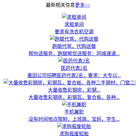
最新相关信息
更多>>
求租单间
要求有洗衣机空调
跑腿代驾，代购送餐
帮你送服务，跑腿帮您送服务：同城速递...
医药代表2名
基因公司招聘医药代表2名，要求：大专以...
大量收售彩钢房，彩钢...
大量收售彩钢房，彩钢瓦，复合板，各种...
手机兼职
没有时间地点限制，上班族，宝妈，学生...
求购报废轮胎