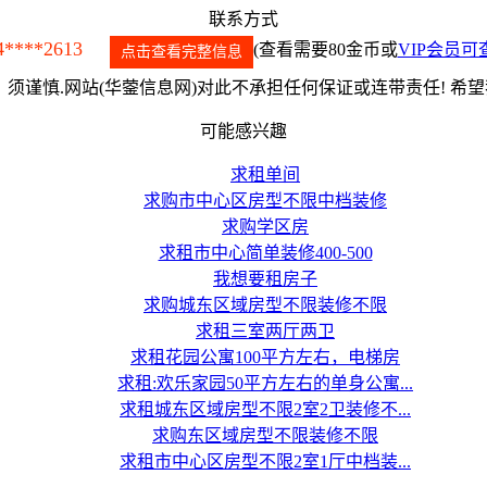
联系方式
4****2613
(查看需要80金币或
VIP会员可
点击查看完整信息
须谨慎.网站(华蓥信息网)对此不承担任何保证或连带责任! 希
可能感兴趣
求租单间
求购市中心区房型不限中档装修
求购学区房
求租市中心简单装修400-500
我想要租房子
求购城东区域房型不限装修不限
求租三室两厅两卫
求租花园公寓100平方左右，电梯房
求租:欢乐家园50平方左右的单身公寓...
求租城东区域房型不限2室2卫装修不...
求购东区域房型不限装修不限
求租市中心区房型不限2室1厅中档装...