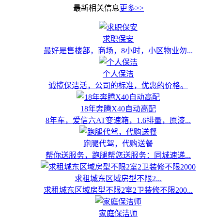
最新相关信息
更多>>
求职保安
最好是售楼部，商场，8小时，小区物业勿...
个人保洁
诚揽保洁活，公司的标准，优惠的价格。
18年奔腾X40自动高配
8年车，爱信六AT变速箱，1.6排量，原漆...
跑腿代驾，代购送餐
帮你送服务，跑腿帮您送服务：同城速递...
求租城东区域房型不限2...
求租城东区域房型不限2室2卫装修不限200...
家庭保洁师