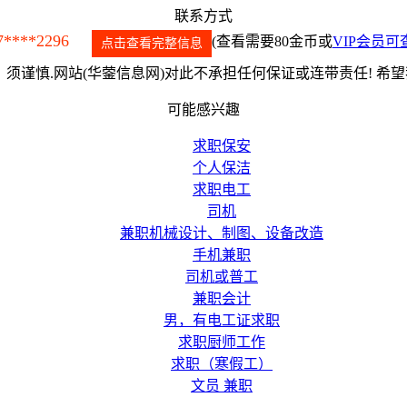
联系方式
7****2296
(查看需要80金币或
VIP会员可
点击查看完整信息
须谨慎.网站(华蓥信息网)对此不承担任何保证或连带责任! 希
可能感兴趣
求职保安
个人保洁
求职电工
司机
兼职机械设计、制图、设备改造
手机兼职
司机或普工
兼职会计
男，有电工证求职
求职厨师工作
求职（寒假工）
文员 兼职